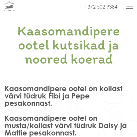
Kodu
»
Labradori retriiver
»
Kaasomandipere ootel kutsikad ja
+372 502 9384
noored koerad
Kaasomandipere
ootel kutsikad ja
noored koerad
Kaasomandipere ootel on kollast
värvi tüdruk Fibi ja Pepe
pesakonnast.
Kaasomandipere ootel on
musta/kollast värvi tüdruk Daisy ja
Mattie pesakonnast.