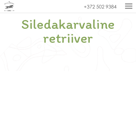
Kodu
»
Uudised
»
Siledakarvaline retriiver
+372 502 9384
Siledakarvaline
retriiver