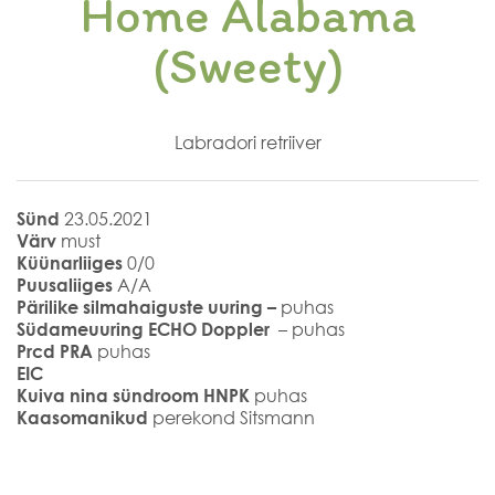
Home Alabama
(Sweety)
Labradori retriiver
Sünd
23.05.2021
Värv
must
Küünarliiges
0/0
Puusaliiges
A/A
Pärilike silmahaiguste uuring –
puhas
Südameuuring ECHO Doppler
– puhas
Prcd PRA
puhas
EIC
Kuiva nina sündroom HNPK
puhas
Kaasomanikud
perekond Sitsmann