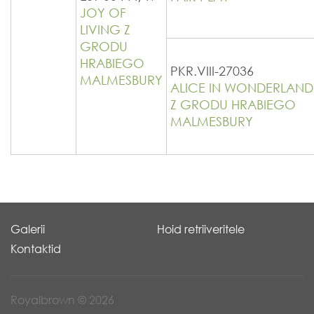
JOY OF
LIVING Z
GRODU
HRABIEGO
PKR.VIII-27036
MALMESBURY
ALICE IN WONDERLAND
Z GRODU HRABIEGO
MALMESBURY
Galerii
Hoid retriiveritele
Kontaktid
Royalbrown © 2026